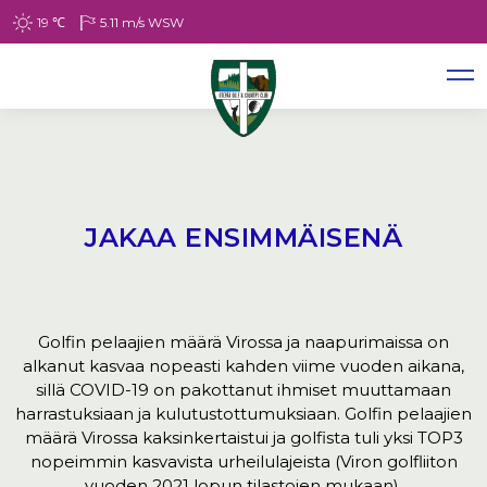
19
℃
5.11
m/s
WSW
JAKAA ENSIMMÄISENÄ
Golfin pelaajien määrä Virossa ja naapurimaissa on
alkanut kasvaa nopeasti kahden viime vuoden aikana,
sillä COVID-19 on pakottanut ihmiset muuttamaan
harrastuksiaan ja kulutustottumuksiaan. Golfin pelaajien
määrä Virossa kaksinkertaistui ja golfista tuli yksi TOP3
nopeimmin kasvavista urheilulajeista (Viron golfliiton
vuoden 2021 lopun tilastojen mukaan).